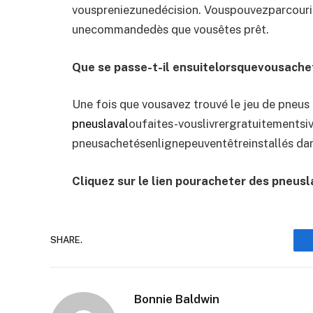
vouspreniezunedécision. Vouspouvezparcourir 
unecommandedès que vousêtes prêt.
Que se passe-t-il ensuitelorsquevousache
Une fois que vousavez trouvé le jeu de pneus
pneuslaval
oufaites-vouslivrergratuitementsi
pneusachetésenlignepeuventêtreinstallés dan
Cliquez sur le lien pouracheter des pneusl
SHARE.
Bonnie Baldwin