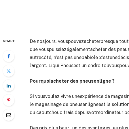
De nosjours, vouspouvezacheterpresque tout en
SHARE
que vouspuissiezégalementacheter des pneusen
autrecôté, n’est pas unebabiole ;c’estunedéci
l’argent. Liqui Pneusest un endroitoùvouspou
Pourquoiacheter des pneusenligne ?
Si vousvoulez vivre uneexpérience de magasin
le magasinage de pneusenligneest la solutio
du caoutchouc frais depuisvotreordinateur p
Des prix plus bas :L’un des avantages les plu