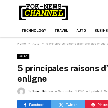
TECHNOLOGY
TRAVEL
AUTO
BUSIN
»
»
Home
Auto
5 principales raisons d’acheter des pneusla
AUTO
5 principales raisons d
enligne
By
Bonnie Baldwin
September 3, 2021
Updated:
Se
Facebook
Twitter
Pinter