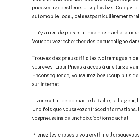
pneusenligneestleurs prix plus bas. Comparé
automobile local, celaestparticulièrementvrai
Il n’y a rien de plus pratique que d’acheterun
Vouspouvezrechercher des pneusenligne dans 
Trouvez des pneusdifficiles :votremagasin d
vosrêves. Liqui Pneus a accès à une large ga
Enconséquence, vousaurez beaucoup plus de 
sur Internet.
Il voussuffit de connaître la taille, la largeur,
Une fois que vousavezentrécesinformations, le
vospneusainsiqu’unchoixd’optionsd’achat.
Prenez les choses à votrerythme :lorsquevo