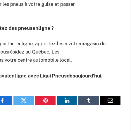
les pneus à votre guise et passer
tez des pneusenligne ?
 parfait enligne, apportez-les à votremagasin de
vousrésidez au Québec. Les
s votre centre automobile local.
avalenligne avec Liqui Pneusdèsaujourd’hui.
Facebook
Twitter
Pinterest
LinkedIn
Tumblr
Email